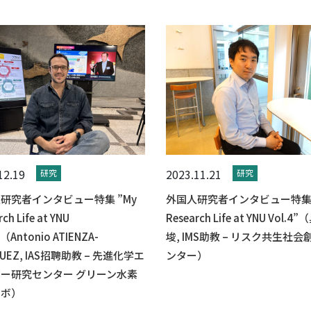
12.19
2023.11.21
研究
研究
研究者インタビュー特集 ”My
外国人研究者インタビュー特集 
ch Life at YNU
Research Life at YNU Vol.4
”（Antonio ATIENZA-
埈, IMS助教 – リスク共生社会
UEZ, IAS招聘助教 – 先進化学エ
ンター）
ー研究センター グリーン水素
ラボ）