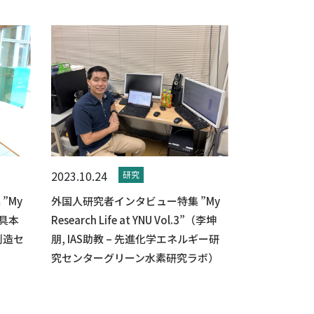
2023.10.24
研究
”My
外国人研究者インタビュー特集 ”My
”（具本
Research Life at YNU Vol.3”（李坤
創造セ
朋, IAS助教 – 先進化学エネルギー研
究センターグリーン水素研究ラボ）