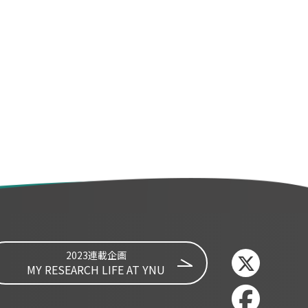
2023連載企画
MY RESEARCH LIFE AT YNU