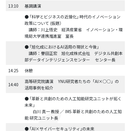
13:10
基調講演
● ｢科学とビジネスの近接化｣ 時代のイノベーション
政策について (仮題）
講師：川上悟史 経済産業省 イノベーション・環
境局大学連携推進室 室長
● ｢旭化成におけるAI活用の現状と今後」
講師：譽田正宏 旭化成株式会社 デジタル共創本
部データインテリジェンスセンター センター長
14:25
休憩
高等研究院講演 YNU研究者たちの「AI×○○」の
14:40
活用事例を紹介
● ｢革新と共創のための人工知能研究ユニットが拓く
未来｣
白川 真一 教授 ／ IMS 革新と共創のための人工知
能 研究ユニット長
● ｢AI×サイバーセキュリティ｣の未来