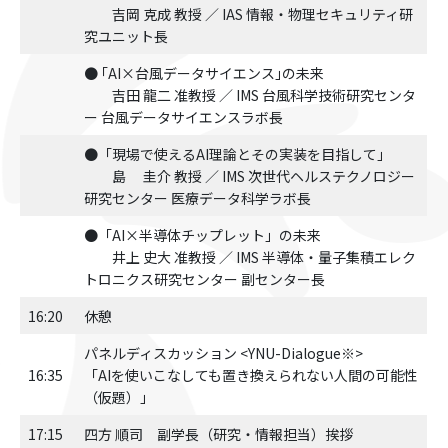
吉岡 克成 教授 ／ IAS 情報・物理セキュリティ研
究ユニット長
● ｢AI×台風データサイエンス｣の未来
吉田 龍二 准教授 ／ IMS 台風科学技術研究センタ
ー 台風データサイエンスラボ長
●「現場で使えるAI理論とその実装を目指して」
島 圭介 教授 ／ IMS 次世代ヘルステクノロジー
研究センター 医療データ科学ラボ長
●「AI×半導体チップレット」の未来
井上 史大 准教授 ／ IMS 半導体・量子集積エレク
トロニクス研究センター 副センター長
16:20
休憩
パネルディスカッション <YNU-Dialogue※>
16:35
「AIを使いこなしても置き換えられない人間の可能性
（仮題）」
17:15
四方 順司 副学長（研究・情報担当）挨拶