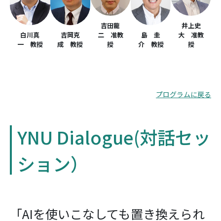
吉田龍
井上史
白川真
吉岡克
二 准教
島 圭
大 准教
一 教授
成 教授
授
介 教授
授
プログラムに戻る
YNU Dialogue(対話セッ
ション）
「AIを使いこなしても置き換えられ