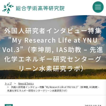
外国人研究者インタビュー特集
”My Research Life at YNU
Vol.3”（李坤朋, IAS助教 – 先進
化学エネルギー研究センターグ
リーン水素研究ラボ）
トップ
News & Topics
外国人研究者インタビュー特集 ”My Research Life at YNU Vol.3”（李坤朋, IAS助教 –
先進化学エネルギー研究センターグリーン水素研究ラボ）
研究